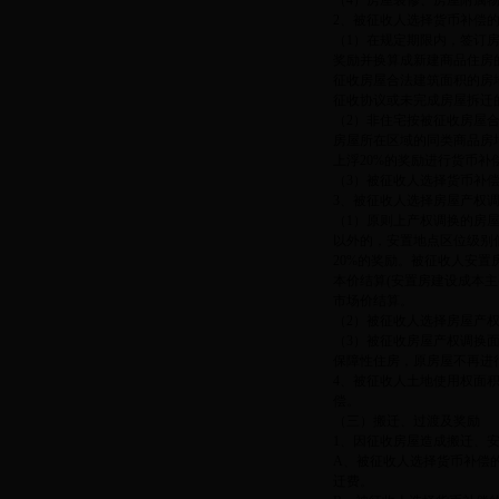
（4）房屋装修、房屋附属
2、被征收人选择货币补偿
（1）在规定期限内，签订
奖励并换算成新建商品住房
征收房屋合法建筑面积的房
征收协议或未完成房屋拆迁
（2）非住宅按被征收房屋
房屋所在区域的同类商品房
上浮20%的奖励进行货币
（3）被征收人选择货币补
3、被征收人选择房屋产权
（1）原则上产权调换的房
以外的，安置地点区位级别
20%的奖励。被征收人安
本价结算(安置房建设成本主
市场价结算。
（2）被征收人选择房屋产
（3）被征收房屋产权调换面
保障性住房，原房屋不再进
4、被征收人土地使用权面
偿。
（三）搬迁、过渡及奖励
1、因征收房屋造成搬迁、
A、被征收人选择货币补偿的
迁费。