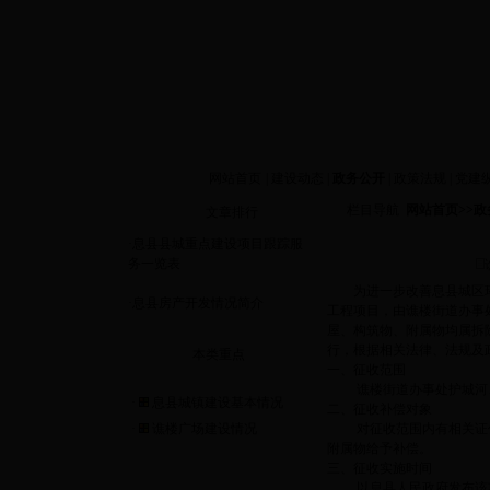
今天是
网站首页
|
建设动态
|
政务公开
|
政策法规
|
党建
栏目导航
网站首页
>>
政
文章排行
·
息县县城重点建设项目跟踪服
务一览表
为进一步改善息县城区
·
息县房产开发情况简介
工程项目，由谯楼街道办事
屋、构筑物、附属物均属拆
行，根据相关法律、法规及
本类重点
一、征收范围
谯楼街道办事处护城河、
·
息县城镇建设基本情况
二、征收补偿对象
·
谯楼广场建设情况
对征收范围内有相关证件
附属物给予补偿。
三、征收实施时间
以息县人民政府发布该项目