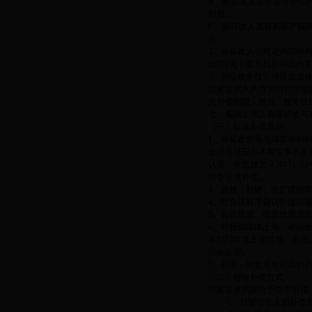
B、被征收人选择货币补偿
助费。
C、被征收人选择房屋产权
止。
2、被征收人在规定的期限
励3万元；第31日至60日
3、因征收非住宅房屋造成
以被征收人的月平均利润值
失补偿期限，商业、服务性
七、集体土地上房屋征收
（一）征收补偿原则
1、被征收房屋及建筑物的
会同县征安办本着实事求是
认定。按息政文（2017）2
给予征收补偿。
3、新建、翻建、改扩建的房
4、经合法程序确认的违法
5、公共用房、经营性用房
6、对疑似集体土地，被征
等部门对其土地性质、土地
社会监督。
7、公示，对丈量登记后的
（二）征收补偿方式
对被征收房屋给予货币补偿
1、对被征收人的补偿