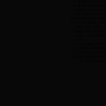
（1）搬迁费按每户2000元
（2）被征收人选择货币补偿
（3）被征收人选择房屋产权
2、奖励。房屋征收部门应
限开始之日起30日签约并搬
5000元。应享受奖励人数
3、县规划、国土、房管、
门应根据房屋被征收前的效
4、被征收人符合享受保障
八、其他
（一）公共设施的征收按相
（二）被征收人只能搬走属
（三）被征收人在法定的期
由息县人民政府依法申请人
（四）本征收补偿方案仅