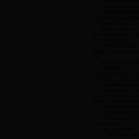
（1）被征收房屋价值的补
（2）因征收房屋造成的搬
（3）因征收商业房屋造成
（4）房屋装修、房屋附属
2、附着物补偿的标准
房屋装修、附着物补偿的
着物补偿费标准的通知》（息
3、两种安置方式
对被征收人的安置采取优
权调换价（均价820元/㎡
均价。
（1）被征收人选择购买安
A、原有房屋面积（包括一户
不足部分按产权调换价（82
（1800元/㎡），但5人及
㎡，仍超面积的按市场价购
B、对于不参与集体经济分配
准享受产权调换价购买，4口
场价购买。有土地使用证的
C、安置房源为县政府棚户
D、对享受安置优惠政策人
（2）被征收人选择货币
均价给予货币补偿。
（三）搬迁、过渡及奖励
1、因征收房屋造成搬迁