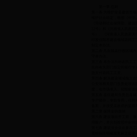
第一章 总则
第一条 为维护全县建筑市
维护社会稳定，根据《中华
《劳动和社会保障部、建设
22号）和《河南省人民政府
号）、《河南省人民政府关于
印发信阳市建设领域农民工工
制定本办法。
第二条 凡在我县行政区域
守本办法。
第三条 本办法所称农民工
先向有关部门指定的银行专
急支付农民工工资。
第四条 解决建设领域拖欠
公安等相关部门负责处理农
度，在市场准入、招投标资
第五条 县住建局负责息县
专户储存，专款专用，任何
备案，并接受县政府的监督
第二章 保障金的缴纳
第六条 建设项目开工前，
用账户，并分别按照中标价
第七条 建筑业企业在参与
需特别注明截至竞标之日是