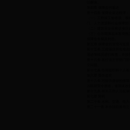
以解决。
第四章 保障金的返还
第十四条 保障金返还程序：
（一）工程竣工验收前，项
门、人力资源和社会保障部
（二）建筑业企业将该项目
（三）公示期满后未发现拖
保障金余额及利息。
第五章 保障金的管理与监督
第十五条 工程项目所在地
退还等情况进行检查，并接
第十六条 各行业主管部门
欠问题。
第十七条 任何组织和个人
第六章 责任追究
第十八条 对提供虚假的保
法限期责令整改，逾期未改
第十九条 有关工作人员在
第七章 附则
第二十条 水利、交通、电
第二十一条 本办法自发布