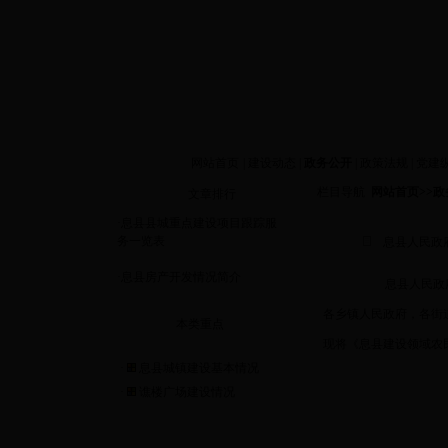
今天是
网站首页
|
建设动态
|
政务公开
|
政策法规
|
党建
栏目导航
网站首页
>>
政
文章排行
·
息县县城重点建设项目跟踪服
务一览表
息县人民政府
·
息县房产开发情况简介
息县人民政
各乡镇人民政府，各街
本类重点
现将《息县建设领域农
·
息县城镇建设基本情况
·
谯楼广场建设情况