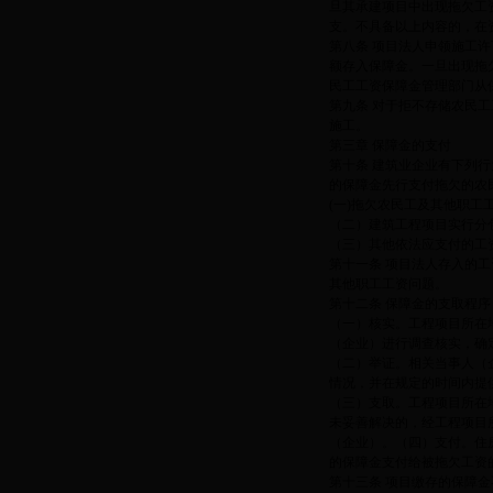
旦其承建项目中出现拖欠工
支。不具备以上内容的，在
第八条 项目法人申领施工
额存入保障金。一旦出现拖
民工工资保障金管理部门
第九条 对于拒不存储农民
施工。
第三章 保障金的支付
第十条 建筑业企业有下列
的保障金先行支付拖欠的农
(一)拖欠农民工及其他职工
（二）建筑工程项目实行分
（三）其他依法应支付的工
第十一条 项目法人存入的
其他职工工资问题。
第十二条 保障金的支取程序
（一）核实。工程项目所在
（企业）进行调查核实，确
（二）举证。相关当事人（
情况，并在规定的时间内提
（三）支取。工程项目所在
未妥善解决的，经工程项目
（企业）。（四）支付。住
的保障金支付给被拖欠工资
第十三条 项目缴存的保障