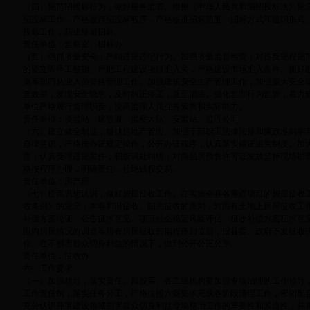
（四）规范招投标行为，做好服务监管。根据《中华人民共和国招投标法》规
招投标工作，严格履行招投标程序，严格核准招标范围、招标方式和组织形式
投标工作，防止规避招标。
责任单位：监察室、招标办
（五）强抓质量安全，严纠违规违纪行为。加强质量监督检查，对违反规程规
的要立即停工整顿。严把工程建设项目准入关，严格建设市场准入条件。抓好
测等部门从业人员资格管理工作。加强建筑安全生产管理工作，加强重大安全
查效果，发现安全隐患，及时纠正停工，直至消除。强化监理行为监管，着力
单位严格履行监理职责，提高监理人员业务素质和实际能力。
责任单位：质监站、建管股、监察大队、安监站、监理公司
（六）建立健全制度，狠抓房地产管理。加强干部职工法律法规和廉政准则学
自律意识，严格按办证规定操作，公开办证程序，认真落实错证追究制度。加
度，认真受理违规案件，积极调处纠纷，对商品房预售许可证发放坚持现场勘
格按程序办理，明确责任，杜绝钱权交易。
责任单位：房产所
（七）提高思想认识，做好房屋征收工作。在实施全县各重点项目的房屋征收
收条例》的规定，本着和谐征收、阳光征收的原则，对国有土地上房屋征收工
补偿方案论证、公告征求意见、项目社会稳定风险评估、征收补偿方案征求意
围内房屋情况的调查等所有房屋征收前期程序到位后，报县委、政府下发征收
作。在不损害群众切身利益的情况下，做到公开公正公平。
责任单位：征收办
六、工作要求
（一）加强领导，落实责任。局股室、各二级机构要加强专项治理的工作领导
工作责任制，落实任务分工，严格按照方案要求完成各阶段清理工作，密切配
充分认识开展建设领域损害群众切身利益专项整治工作的重要性和紧迫性，并