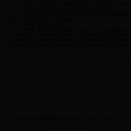
查问题、整改落实、加强监管、完善制度有机衔接起来，协调推进，要把专项
起来，切实纠正损害群众不正之风，确保专项治理活动扎实推进。
（二）加强监督，注重实效。局专项治理领导小组督导组对发现及排查的损害
检查，不论涉及到任何人，都要一查到底，决不姑息。对发现的问题，要提出
清单，及时报告专项整改落实情况。
（三）严肃纪律，查纠违纪。对专项治理工作中措施不力、行动迟缓和工作效
的，对拒不自查、弄虚作假或掩盖问题的，要进行严肃处理。对自查出的违纪
作出相对处理。对有问题但能主动认识错误的，可按有关规定从轻、减轻或免
不作为或乱作为以及行政过失等失职渎职行为造成重大损失的，要追究责任单
中
息县住房和城乡建设局版权所有(C)2006-2015 Tel:0376-5952225
备案号：
豫ICP备07010459号