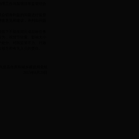
治理工作与加强日常监管结合
群众切身利益的问题进行监督
整改意见和建议，并列出问题
能低下不能按期完成目标任务
行为，视情节轻重、影响大小
予处分。对因监管不力、行政
位领导和有关人员的责任。
共息县住房和城乡建设局党组
2015年6月29日