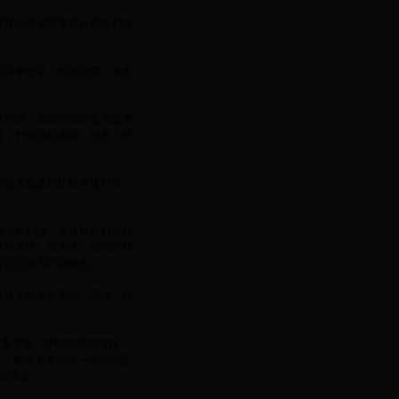
展建设领域损害群众切身利益
要实事求是、情况清楚、整改
违纪的，由局纪检组直接调查
处，针对违纪事实、性质、情
纪委考核及评比结果进行奖
障公共利益，加快新农村规划
的科学性、民主性，加强对规
经法定程序不得修改。
建设工程项目审查、审批、核
巡查力度，严格按规划指标、
度，集中力量拆除一批顶风违
萌芽状态。