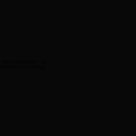
，贾蔚同志任督导组组长，负
室具体负责整治工作的组织实