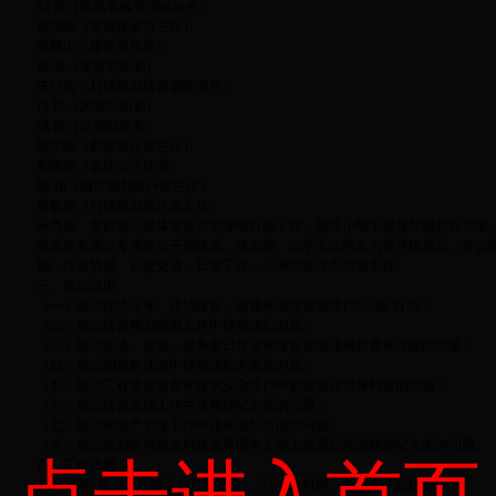
刘 政（装饰装修管理站站长）
杨崇峰（房屋征收办主任）
简树山（建管股股长）
肖 音（安监站站长）
朱付兵（村镇规划建设管理股长）
代 民（房管所所长）
冯 建（定额站站长）
熊学峰（勘察设计室主任）
和贵明（监理公司经理）
熊 伟（城市规划设计室主任）
詹敏奎（村镇规划设计室主任）
乐秀国、贾蔚同志具体负责主抓专项行动工作。领导小组下设督导组和办公室
责督查各单位专项整治开展情况，陈志强、闫学军二同志为督导组成员。办公
施、综合协调、信息交流、日常工作，王涛同志任办公室主任。
三、整治范围
（一）整治违法占地、违法建设、违规开发经营房地产“三违”行为；
（二）整治建设规划审批工作中违规违纪问题；
（三）整治执法、监管、服务窗口行业和建设领域违规收费等方面的问题；
（四）整治招投标活动中违规违纪方面的问题；
（五）整治工程质量监督和建筑安全生产中损害群众切身利益的问题；
（六）整治建设监理工作中违规违纪方面的问题；
（七）整治房地产管理工作中违规违纪方面的问题；
（八）整治规划区内新农村建设及国有土地上房屋征收违规违纪方面的问题。
四、工作步骤
从2015年6月29日开始至12月底结束，共6个月时间，分四个队阶段进行：