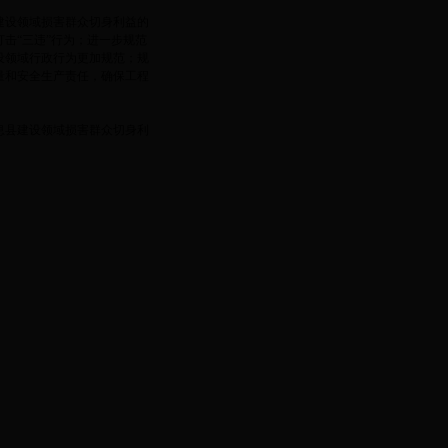
建设领域损害群众切身利益的
击“三违”行为；进一步规范
设领域行政行为更加规范；规
量和安全生产责任，确保工程
息县建设领域损害群众切身利