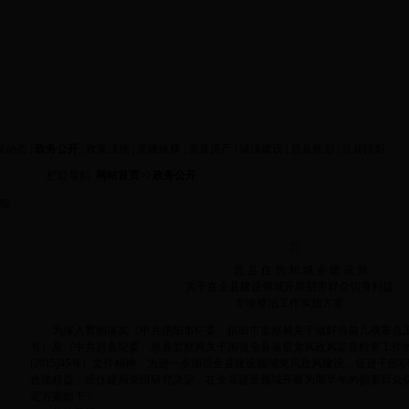
设动态
|
政务公开
|
政策法规
|
党建纵横
|
息县房产
|
城镇建设
|
息县规划
|
息县掠影
栏目导航
网站首页
>>
政务公开
服
息 县 住 房 和 城 乡 建 设 局
关于在全县建设领域开展损害群众切身利益
专项整治工作实施方案
为深入贯彻落实《中共信阳市纪委、信阳市监察局关于做好当前几项重点工作的
号）及《中共息县纪委、息县监察局关于加强全县基层党风政风监督检查工作
[2015]45号）文件精神，为进一步加强全县建设领域党风政风建设，促进干
合法权益，经住建局党组研究决定，在全县建设领域开展为期半年的损害群众
定方案如下：