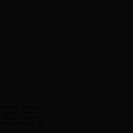
设为首页
|
加入收藏
意见》（信纪发[2015]6
的实施意见》（息纪发
部职工廉洁履职，切实维护群众
切身利益专项整治活动，现制