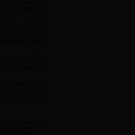
定，严格监管工程建设项目的
。邀请县纪委、检察院参与招
范，盲目施工，造成质量隐患
勘察设计、监理施工、质量检
隐患整改和管理力度，保证巡
规范监理市场秩序。督促监理
习，提高法律政策水平和廉洁
大房地产市场监管和执法力
查，商品房合同备案和变更严
工作中，严格按照新《房屋征
作提高思想认识，在完成征收
见、修改情况公告、对征收范
决定，实施房屋征收与补偿工
，建立健全建设领域专项治理
合，齐抓共管，形成合力。要
将其列入重要议事日程，把排