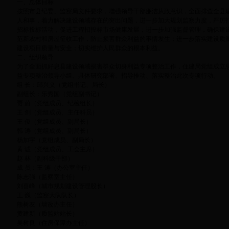
一、总体目标
按照市县纪委、监察局文件要求，增强领导干部廉洁从政意识，全面排查全县
人和事，着力解决建设领域存在的突出问题，进一步加大规划监察力度，严厉打
招标投标活动，促进工程招投标市场健康发展；进一步加强监督管理，确保建
范新农村和房屋征收工作，防止损害群众利益的事情发生；进一步落实建设质
建设项目质量与安全；切实维护人民群众的根本利益。
二、组织领导
为了全面抓好息县建设领域损害群众切身利益专项整治工作，住建局党组成立
益专项整治领导小组。具体研究部署、指导推动、落实整治此次专项行动。
组 长：邱兴义（党组书记、局长）
副组长：乐秀国（党组副书记）
贾 蔚（党组成员、纪检组长）
王 剑（党组成员、主任科员）
王 俊（党组成员、副局长）
韩 涛（党组成员、副局长）
杨加宇（党组成员、副局长）
黄 诚（党组成员、工会主席）
赵 林（副科级干部）
成 员：王 涛（办公室主任）
陈志强（监察室主任）
刘喜峰（城市规划建设管理股长）
王 巍（监察大队队长）
熊树友（墙改办主任）
黄建新（质监站站长）
吴树良（住房保障办主任）