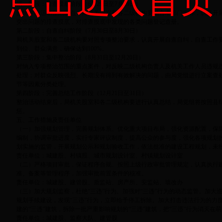
点击进入首页
第一阶段：排查摸底阶段（6月29日至7月29日）
围绕专项活动整治重点，局机关股室和各二级机构要结合本部门实际，认真开
突出问题的排查摸底，对排查摸底中发现的各类问题登记造册。
第二阶段：自查自纠阶段（7月30日至8月30日）
局机关股室和各二级机构要对照专项整治要求，认真开展自查自纠，自查工作
到位、群众满意，确保达到100%。
第三阶段：集中整治阶段（8月31日至12月20日）
对纳入专项整治范围的重点案件，对反映二级机构负责人及机关工作人员违规
处理；对群众反映强烈、长期没有得到有效解决的问题，由局党组进行立案查
节等因素分类处理。
第四阶段：完善总结工作阶段（12月21日至31日）
整治活动结束后，局机关股室和各二级机构要进行认真总结，局党组将按照县
惩。
五、工作措施及责任单位
（一）加强规划管理，完善规划体系。优化重大项目布局，强化资源配置，保
编制，协调审批进度，实行专家评议制度，提高公众的参与度，强化各项规划
划实施的监管，开展规划公示和规划验收工作，依法批准的建设工程规划，未
责任单位：城建股、村镇股、城市规划设计室、村镇规划设计室
（二）严格项目审批，保证程序合规。按照上级行政审批管理规定，认真执行
准、备案等管理程序，加强审批前置条件的核准。
责任单位：城建股、建管股、质监站、房产所、安监站、墙改办
（三）加大规划监察，杜绝“三违”行为。加强对“三违”行为的动态监管。加大
规划手续建设，发现“三违”行为，立即给予停工拆除。加大打击违法行为的力
建的“三违”建筑，拆除一批严重影响规划的“三违”建筑，把“三违”行为消灭在
责任单位：城建股、监察大队、建管股