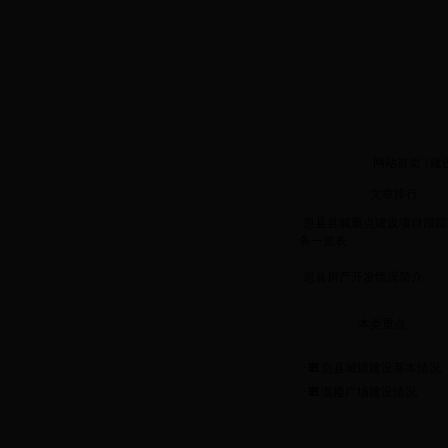
今天是
网站首页
|
建
文章排行
·
息县县城重点建设项目跟踪
务一览表
·
息县房产开发情况简介
本类重点
·
息县城镇建设基本情况
·
谯楼广场建设情况