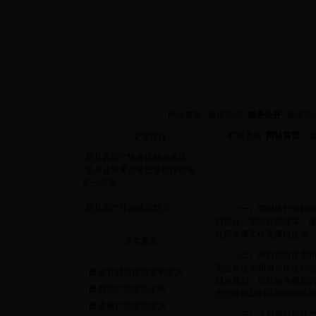
今天是
网站首页
|
建设动态
|
政务公开
|
政策法
栏目导航
网站首页
>>
文章排行
·
息县西郊广场建设稳步推进
·
息县县城重点建设项目跟踪服
务一览表
·
息县房产开发情况简介
（一）贯彻执行党和
的责任。拟定住房保障、
住房保障工作及廉租住房
本类重点
（二）承担规范住房
定全县住房和城乡建设行
·
息县城镇建设基本情况
城乡规划，拟订城乡规划
·
西郊广场建设工程
市总体规划和区域城镇体
·
谯楼广场建设情况
（三）承担规范房地