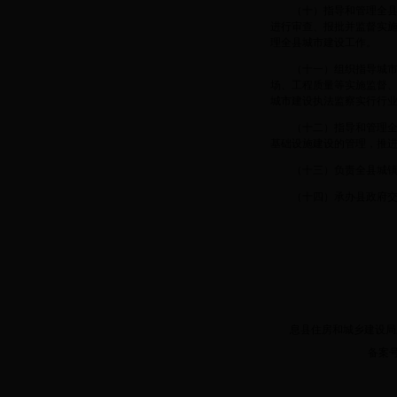
（十）指导和管理全
进行审查、报批并监督实
理全县城市建设工作。
（十一）组织指导城
场、工程质量等实施监督
城市建设执法监察实行行
（十二）指导和管理
基础设施建设的管理，推
（十三）负责全县城
（十四）承办县政府
息县建设局版权所有(C)2
息县住房和城乡建设局版权所有(
备案