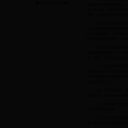
·
息县三高新教学楼
市场监管政策并监督执行
和产业政策，制定房地产
管理、房屋征收拆迁的制
（四）监督管理建筑
目的招投标活动的监督执
行业发展战略、中长期规
规章制度并监督执行，组
（五）承担规范勘察
标投标监督管理工作，综
工、验收，参与全县重点
（六）综合管理全县
动定额在全县的贯彻实施
目可行性研究经济评价方
项目的管理工作。
（七）按照国务院、
节能工作，履行建筑节能
（八）负责建筑业的
行业企业制度改革。
（九）制定和实施建
作；指导和协调建设领域