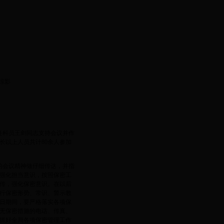
设为首页
|
加入收藏
掠影
主任科员王剑同志支持会议并作
长以上人员共计80余人参加
的会议精神做仔细传达，并指
强化担当意识，按照保密工
传，强化保密意识。在以后
行保密形势、常识、警示教
日期间，要严格落实各项保
无保密措施的电话、传真、
抓好全局各项保密管理工作