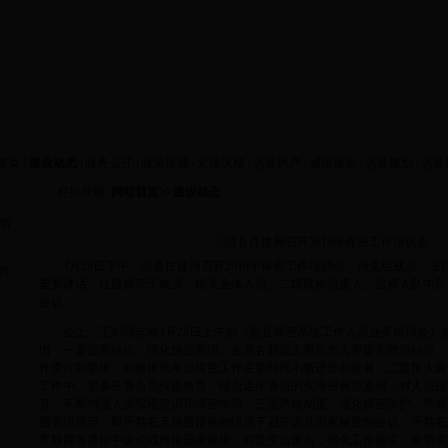
首页
|
建设动态
|
政务公开
|
政策法规
|
党建纵横
|
息县房产
|
城镇建设
|
息县规划
|
息县
栏目导航
网站首页
>>
建设动态
筑
息县住建局召开2018年保密工作培训会
4月28日下午，息县住建局召开2018年保密工作培训会，局党组成员、
办
重要讲话。住建局班子成员、机关全体人员、二级机构负责人、监察大队中队
会议。
会上，王剑同志就4月28日上午的《息县保密系统工作人员业务培训会》
出：一是提高站位，强化担当意识。全局各股室主要负责人要提高政治站位，
作责任制要求，积极推动单位保密工作在新时代不断进步和发展。二是加大宣
工作中，要多开展全员保密教育，结合近年通报的失泄密典型案例，对人员进
育，不断增强人员保密意识和保密常识。三是严格制度，强化保密防护。节假
密管理规定，即严禁在无保密措施的情况下召开涉及国家秘密的会议；严禁在
互联网等通信中谈论或传输国家秘密。四是突出重点，强化工作落实。要切实