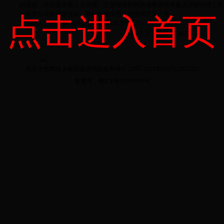
的落实，特别是涉密人员管理、定密管理和网络保密管理等重点保密管理工作
作自查自评和整改提高，确保各项保密管理措施万无一失。
点击进入首页
（撰稿人:息县住建局办公室 联系电话:5952225）
第 1/1 页，每页 10 项
[1]
息县建设局版权所有(C)2007-20017 Tel:0376-5952225
息县住房和城乡规划建设局版权所有(C)2007-2018
Tel:0376-5952225
备案号：
豫ICP备07010459号