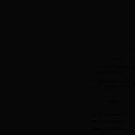
今天是
2026年8月6日 星期四
网站
文章排行
·
市建委关于加强我市建
节能工作的实施意见
·
建设部出台《房屋登记
法》，规范房屋登记行为
本类重点
·
息县城镇建设基本情况
·
西郊广场建设工程
·
谯楼广场建设情况